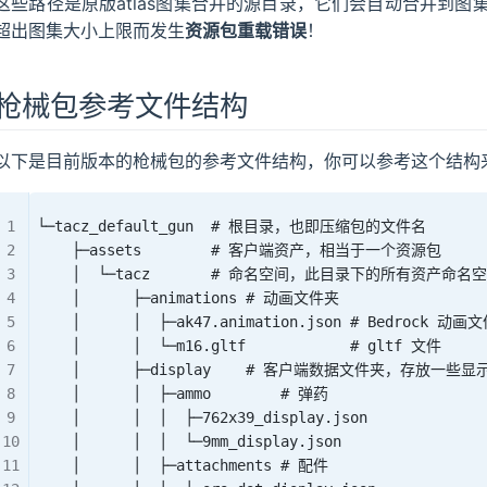
这些路径是原版atlas图集合并的源目录，它们会自动合并到
超出图集大小上限而发生
资源包重载错误
！
枪械包参考文件结构
以下是目前版本的枪械包的参考文件结构，你可以参考这个结构
└─tacz_default_gun  # 根目录，也即压缩包的文件名
    ├─assets        # 客户端资产，相当于一个资源包
    │  └─tacz       # 命名空间，此目录下的所有资产命名空
    │      ├─animations # 动画文件夹
    │      │  ├─ak47.animation.json # Bedrock 动画
    │      │  └─m16.gltf            # gltf 文件
    │      ├─display    # 客户端数据文件夹，存放一些
    │      │  ├─ammo        # 弹药
    │      │  │  ├─762x39_display.json
    │      │  │  └─9mm_display.json       
    │      │  ├─attachments # 配件