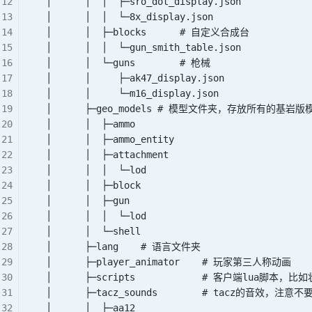
    │      │  │  ├─sro_dot_display.json
    │      │  │  └─8x_display.json
    │      │  ├─blocks      # 自定义合成台
    │      │  │  └─gun_smith_table.json
    │      │  └─guns        # 枪械
    │      │     ├─ak47_display.json
    │      │     └─m16_display.json
    │      ├─geo_models # 模型文件夹，存放所有的基岩
    │      │  ├─ammo
    │      │  ├─ammo_entity
    │      │  ├─attachment
    │      │  │  └─lod
    │      │  ├─block
    │      │  ├─gun
    │      │  │  └─lod
    │      │  └─shell
    │      ├─lang    # 语言文件夹
    │      ├─player_animator    # 玩家第三人称动画
    │      ├─scripts            # 客户端lua脚本，比
    │      ├─tacz_sounds        # tacz的音效，注
    │      │  ├─aa12