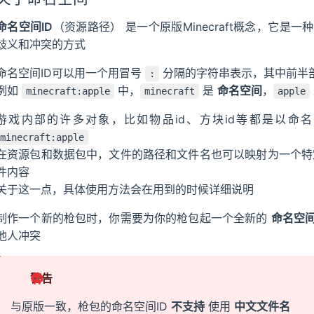
命名空间ID
（资源路径） 是一个原版Minecraft概念，它
歧义和冲突的方式
命名空间ID可以用一个用冒号
分隔的字符串表示，其中前半
:
例如
中，
是
命名空间
，
minecraft:apple
minecraft
apple
游戏内部的许多对象，比如物品id、方块id等都是以命
minecraft:apple
在资源包和数据包中，文件的路径和文件名也可以映射为一个
件内容
关于这一点，具体使用方法会在用到的时候详细说明
制作一个新的枪包时，你需要为你的枪包起一个全新的
命名空
他人冲突
警告
与原版一致，枪包的命名空间ID
不支持
使用
中文文件名