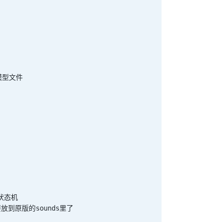
版模型文件
如状态机
意不要放到原版的sounds里了