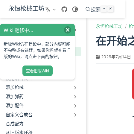
跳至主要內容
永恒枪械工坊
搜索
⌃
K
永恒枪械工坊
枪
模组使用文档
Wiki 翻修中...
在开始之
枪包制作指南
新版Wiki仍在建设中，部分内容可能
不完整或有错误，如果你希望查看旧
在开始之前...
版的Wiki，请点击下面的按钮。
2026年7月14日
创建第一个枪包
添加描述信息
查看旧版Wiki
使用语言文件
添加枪械
添加弹药
添加配件
自定义合成台
合成配方
从旧版本迁移